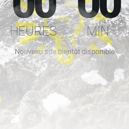
00
00
HEURES
MIN
Nouveau site bientôt disponible